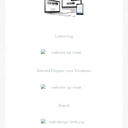
Loetoning
Wereld Dorpen voor Kinderen
Eiland