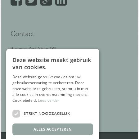
Contact
Business Park Stein 194
6181 MA Elsloo
Deze website maakt gebruik
Nederland
van cookies.
+31 (0)46 400 98 39
Deze website gebruikt cookies om uw
info@webmix.nl
gebruikerservaring te verbeteren. Door
onze website te gebruiken, stemt u in met
KvK: 87759462
alle cookies in overeenstemming met ons
BTW-ID NL864396892B01
Cookiebeleid.
Lees verder
Algemene voorwaarden
Cookies
STRIKT NOODZAKELIJK
Privacybeleid
ALLES ACCEPTEREN