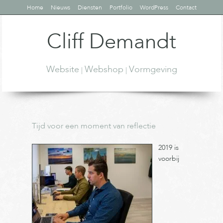
Home
Nieuws
Diensten
Portfolio
WordPress
Contact
Cliff Demandt
Website
Webshop
Vormgeving
|
|
Tijd voor een moment van reflectie
2019 is
voorbij