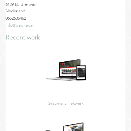
6129 EL Urmond
Nederland
0652635462
info@webmix.nl
Recent werk
Graumans Hekwerk