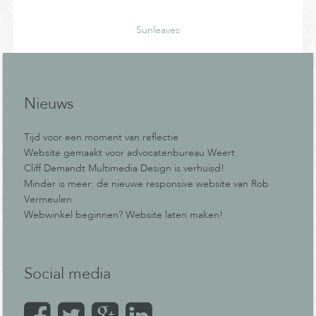
Sunleaves
Nieuws
Tijd voor een moment van reflectie
Website gemaakt voor advocatenbureau Weert
Cliff Demandt Multimedia Design is verhuisd!
Minder is meer: de nieuwe responsive website van Rob
Vermeulen
Webwinkel beginnen? Website laten maken!
Social media