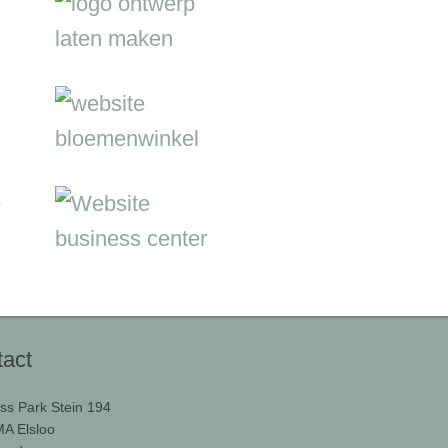
act
ss Park Stein 194
A Elsloo