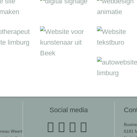
Social media
Cont
Busine
ureau Weert
6181 M