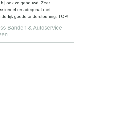
 hij ook zo gebouwd. Zeer
alles naar behoren werkt en zet zic
essioneel en adequaat met
voor 200% in! Zeker een aanrader!
nderlijk goede ondersteuning. TOP!
- Bart Verlinden
ass Banden & Autoservice
een