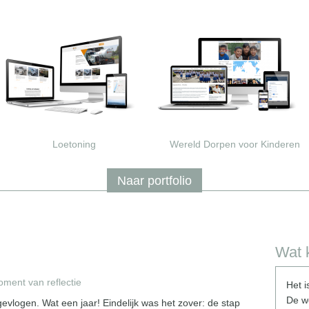
Loetoning
Wereld Dorpen voor Kinderen
Naar portfolio
Wat 
oment van reflectie
Wij zijn zeer tevreden over de website
Het i
die Cliff voor onze band heeft gemaakt.
De w
gevlogen. Wat een jaar! Eindelijk was het zover: de stap