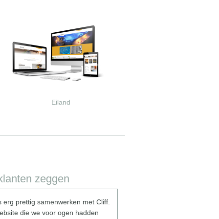
Eiland
klanten zeggen
s erg prettig samenwerken met Cliff.
Perfect geholpen! Heeft een uitste
ebsite die we voor ogen hadden
website gebouwd. Wilt ook graag d