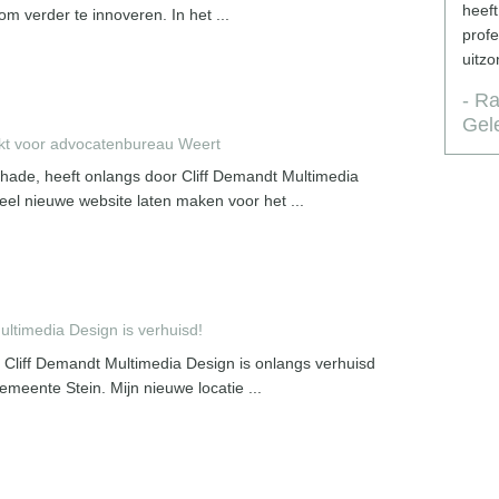
Alle gewenste sociale media is
heeft
 verder te innoveren. In het ...
geïmplementeerd en het werkt prima.
prof
Wij zouden Cliff zeker aanbevelen aan
uitzo
derden
- R
- The Scalding
Gel
t voor advocatenbureau Weert
chade, heeft onlangs door Cliff Demandt Multimedia
el nieuwe website laten maken voor het ...
ultimedia Design is verhuisd!
 Cliff Demandt Multimedia Design is onlangs verhuisd
meente Stein. Mijn nieuwe locatie ...